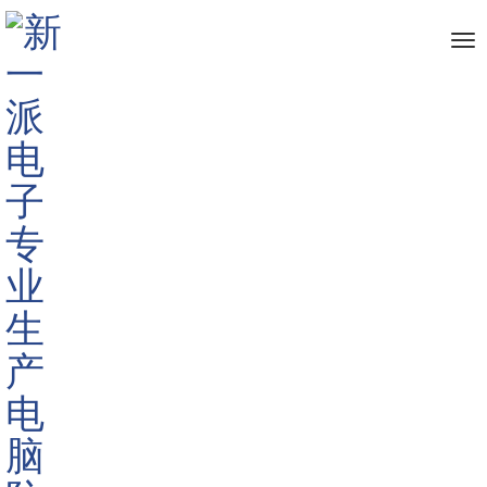
me
Home
> TAGS > 防辐射膜批发
The info about "防辐射膜批发"
Published by 深圳市新一派电子有限公司
2019-06-15
批发定制各种尺寸笔记本防蓝光膜
蓝光的危害有很多,新一派生产的笔记本防窥膜可以帮助你保护
双眼,10年防蓝光膜厂家电话18823713534 。