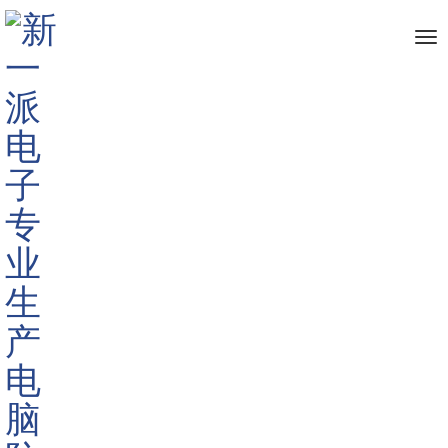
me
Home
> TAGS > 手机膜
The info about "手机膜"
Published by 深圳市新一派电子有限公司
2022-03-21
新款 uv固化膜 太阳光固化手机膜-直屏曲屏手机都适用的防爆手机膜