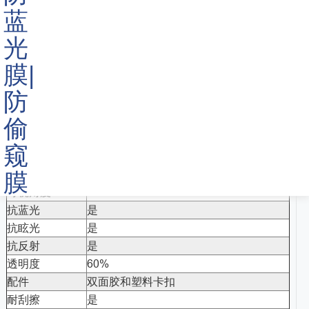
规格 参数：
隐私保护
是
可视角度
30°
抗蓝光
是
抗眩光
是
抗反射
是
透明度
60%
配件
双面胶和塑料卡扣
耐刮擦
是