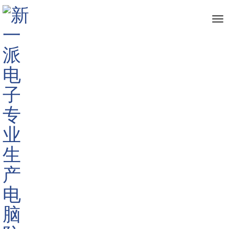
me
首页
防窥膜
ATM防窥膜
>
>
>
<
>
批发ATM防窥膜取款机防窥片柜员机防
窥屏
产品规格: