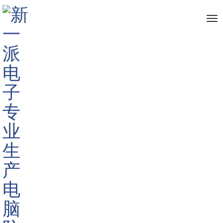
me
首页
防窥膜
磁吸防窥膜
>
>
>
<
>
适用MacBook15/16笔记本屏幕隐私保
护高清超薄磁吸防窥膜
产品规格: