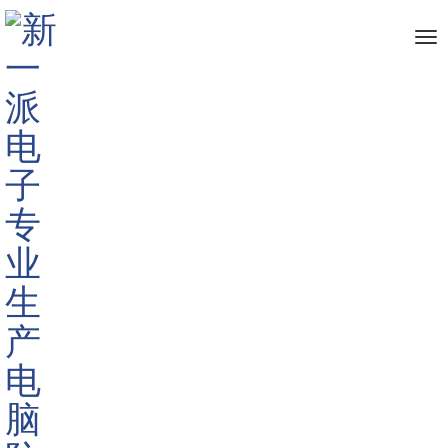
me
首页
新闻资讯
公司新闻
>
>
>
低价格高品质的显示器防窥膜
标签:
显示器防窥膜
513
深圳市新一派电子有限公司
2019-07-12 08:58:10
显示器防窥膜
应用全球独步的超微细百叶窗(Microlouver)
光学偏光原理技术，在显示器表面上的微小的垂直百叶窗缩小
视野角，使得数据仅在显示器前60度的中心屏幕可见。其他任
何角度只会看到一个黑暗，不清晰的屏幕。它的出现可以让我