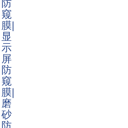
们在随心所欲使用电脑的同时保护商业机密及个人隐私权。
新一派
显示器防窥膜
除了能保护屏幕内容的安全性外，还
能阻止屏幕眩光;亚光表面，提高屏幕对比度，减少眩光反光，
减少辐射暖反射，帮助减少眼睛疲劳;。表面采用超耐磨材料处
理，保护屏幕不被刮伤或留下指纹、污渍、尘埃等。更有无边
框插入式设计，安装拆除都非常简易。
新一派低价格高品质的
显示器防窥膜
是您商务之旅的理想
选择。支持各种型号各种尺寸的定制，我们的热线电话是
13433007870!
<
>