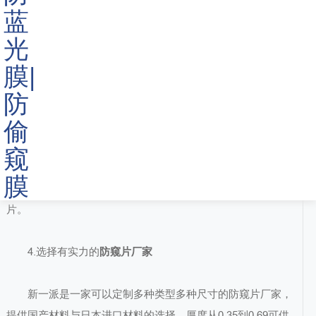
通过从显示器的对角线计算尺寸，在购买防窥片的时候，需要
选择与显示器一样大小的。
3.
挂式防窥片与普通防窥片
目前市面上有一种挂式防窥片，只需要将防窥片顶端的挂
钩防止在显示器上就可以使用了。挂式防窥片比普通防窥片更
容易安装拆除，是台式电脑防窥片的最佳选择。但是它却不容
易携带，所以对于经常出差的商务人士，可以选择普通防窥
片。
4.选择有实力的
防窥片厂家
新一派是一家可以定制多种类型多种尺寸的防窥片厂家，
提供国产材料与日本进口材料的选择，厚度从0.35到0.69可供