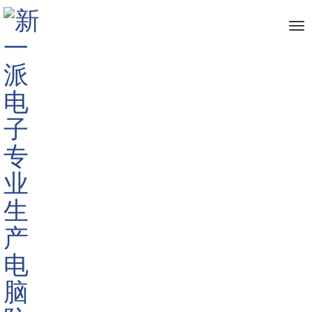
me
首页
新闻资讯
公司新闻
>
>
>
电脑显示器防窥片
标签:
防窥片,
显示器防窥片,
电脑防窥片
625
深圳市新
一派电子有限公司
2019-08-02 14:53:52
显示器是电脑最重要的组成部分，因为它为我们提供了各
种信息的直观表达方式。显示器屏幕上的信息允许任何人观看
查阅，所以我们在使用电脑的时候，需要安装
显示器防窥片
，
这样才能更好的保护我们自己的隐私信息。