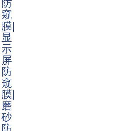
在选择
防窥片
的时候，我们需要注意那些问题呢?
1.显示器的形状
由于显示器在形状和大小方面各不相同，因此在选择防窥
片的时候需要查阅显示的形状。显示器的形状一般有两种：标
准和宽屏。宽屏显示器与标准型号略有不同，标准显示器最常
见的比例为4：3，宽屏显示器的比例为16：9。
2.显示器的大小
确定好了显示器的形状，下一步就需要测量显示器尺寸。