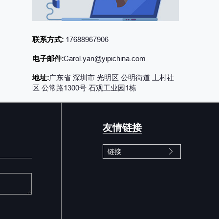
联系方式:
17688967906
电子邮件:
Carol.yan@yipichina.com
地址:
广东省 深圳市 光明区 公明街道 上村社
区 公常路1300号 石观工业园1栋
友情链接
链接