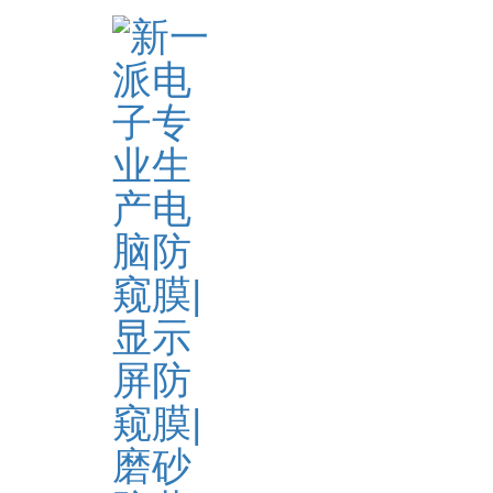
首页
新闻资讯
公司新闻
>
>
>
新一派研发生产的热弯丝印
标签:
丝印全屏防窥膜,
丝印防窥膜
512
深圳市新