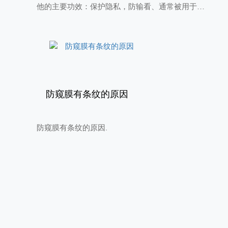
他的主要功效：保护隐私，防输看、通常被用于显
示屏上，能对所幕上的信息起到保护得作用，实现
正面可见屏幕信息，侧面不可见屏幕信息，防止旁
边人看清屏幕得内容，从而保护自己得隐私。那么
防窥膜是怎么样实现防窥效果的呢?
防窥膜有条纹的原因
防窥膜有条纹的原因.