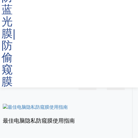
深圳市新一派电子有限公司批发定制各种尺寸各种类型的
ATM防窥膜
，我们拥有10年生产销售经验，拥有数以万计的合
作客户和各种案例，能够解决遇到的各种问题和经验!欢迎拨打
我们的联系电话13433007870!
<
>
最佳电脑隐私防窥膜使用指南