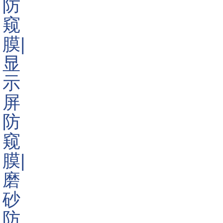
采用了一种可以防止偷窥的保护膜，即
ATM防窥膜
也叫取款机
防窥片!
ATM防窥膜
是运用运用超微细百叶窗物理偏光原理，使之
在安装之后，仅供针对屏幕的正面使用者浏览屏幕，视角度只
有30度，在这个角度之外的人无论怎么努力睁大眼睛，都只能
看到一片黑糊糊的景象，因此可以为使用者提供极佳的屏幕资
料保密功能。
根据新一派10年以来跟个大银行的合作经验，我们生产的
ATM防窥膜
主要有以下几种：内置常规ATM防窥膜，静电吸附
ATM防窥膜，磁性ATM防窥膜，全带胶ATM防窥膜等!新一派
生产的防窥膜都有一层特殊的抗磨损材料，拥有4~5H的硬度，
具有防刮防划防水防油的功能，非常适合在公共场合使用!