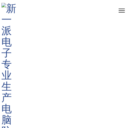
me
首页
新闻资讯
行业新闻
>
>
>
厂家定制ATM取款机专用防窥
膜防窥片
标签:
ATM防窥膜,
取款机防窥片
1064
深圳市新一派电
子有限公司
2019-10-16
09:05:45
在银行取款时你是否也会担心旁边居心叵测的人窥视你的
银行卡密码，你的银行卡信息，你的存取款数据……是的，你
的担心不无道理!那么有什么好的解决办法呢?目前国内国外都